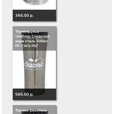
366.00 p.
Термокружка
тамблер Следопыт
нерж сталь 500мл
PF-CWS-P67
565.00 p.
Термос Биосталь