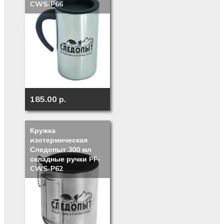
CWS-P66
185.00 p.
Кружка
изотермическая
Следопыт 300 мл
складные ручки PF-
CWS-P62