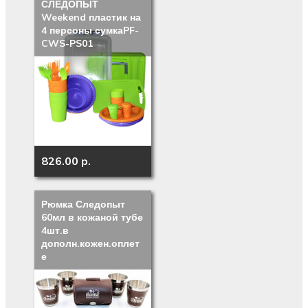
СЛЕДОПЫТ
Weekend пластик на
4 персоны сумкаPF-
CWS-PS01
826.00 p.
Рюмка Следопыт
60мл в кожаной тубе
4шт.в
дополн.кожен.оплет
е