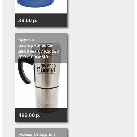
39.00 p.
Кружка
изотермическая
двойная Следопыт
330+180мл/48
498.00 p.
Рюмка Следопыт