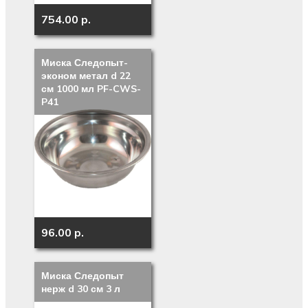
754.00 p.
Миска Следопыт-
эконом метал d 22
см 1000 мл PF-CWS-
P41
96.00 p.
Миска Следопыт
нерж d 30 см 3 л