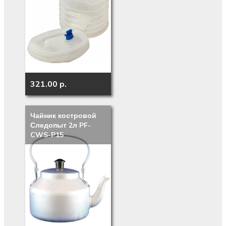
321.00 p.
Чайник костровой
Следопыт 2л PF-
CWS-P15