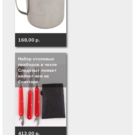
168.00 p.
Набор столовых
приборов в чехле
Следопыт ложка+
вилка+ нож на
блистаре
413.00 p.