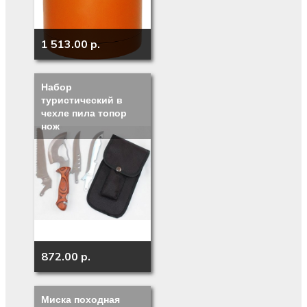
1 513.00 p.
Набор
туристический в
чехле пила топор
нож
872.00 p.
Миска походная