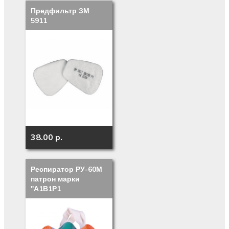
Предфильтр ЗМ
5911
38.00 p.
Респиратор РУ-60М
патрон марки
"А1В1Р1