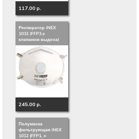
117.00 p.
Респиратор iNEX
1032 (FFP3,с
клапаном выдоха)
245.00 p.
Полумаска
фильтрующая iNEX
1012 (FFP1, с