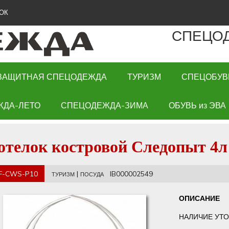
ОК
СПЕЦО
ЗАЩИТНАЯ СПЕЦОДЕЖДА
ТУРИЗМ
СПЕЦОБУВ
ЖДА-ЛЕТО
СПЕЦОДЕЖДА-ЗИМА
ОБУВЬ из ЭВА
отелок костровой Следопыт 4л
F-CWS-P10
|
IB000002549
ТУРИЗМ
ПОСУДА
ОПИСАНИЕ
НАЛИЧИЕ УТО