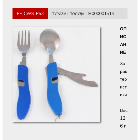
PF-CWS-P53
|
IB000001514
ТУРИЗМ
ПОСУДА
ОП
ИС
АН
ИЕ
Ха
рак
тер
ист
ики
Вес
12
6 г