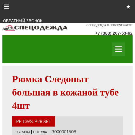
ОБРАТНЫЙ ЗВОНОК
СПЕЦОДЕЖДА В НОВОСИБИРСКЕ
+7 (383) 207-53-62
Рюмка Следопыт
большая в кожаной тубе
4шт
PF-CWS-P28 SET
|
IB000001508
ТУРИЗМ
ПОСУДА