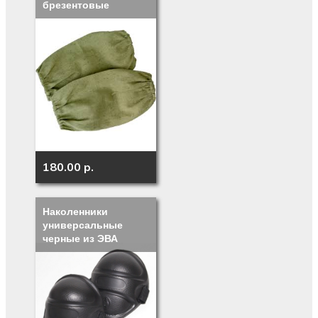
брезентовые
180.00 p.
Наколенники
универсальные
черные из ЭВА