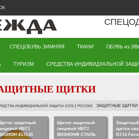
ОК
СПЕЦО
СПЕЦОБУВЬ ЗИМНЯЯ
ТКАНИ
ОБУВЬ из ЭВ
А
ТУРИЗМ
СРЕДСТВА ИНДИВИДУАЛЬНОЙ ЗАЩИ
АЩИТНЫЕ ЩИТКИ
|
ЗАЩИТНЫЕ ЩИТКИ
РЕДСТВА ИНДИВИДУАЛЬНОЙ ЗАЩИТЫ (СИЗ)
РОСОМЗ
Щиток защитный
Щиток защитный
Защитный
лицевой НБТ1
лицевой НБТ2
щиток св
ВИЗИОН 413130
ВИЗИОН® СТАЛЬ
RZ10 Fav