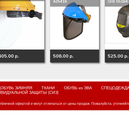
425416
(10) 55164
405.00 p.
508.00 p.
525.00 p.
ОБУВЬ ЗИМНЯЯ
ТКАНИ
ОБУВЬ из ЭВА
СПЕЦОДЕЖДА
ИВИДУАЛЬНОЙ ЗАЩИТЫ (СИЗ)
убличной офертой и могут отличаться от цены продаж. Пожалуйста, уточняйт