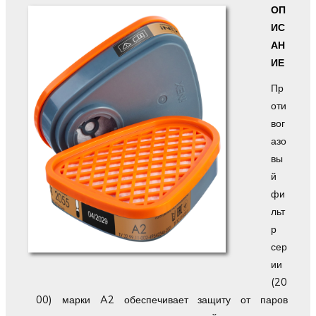
ОП
ИС
АН
ИЕ
Пр
оти
вог
азо
вы
й
фи
льт
р
сер
ии
(20
00) марки A2 обеспечивает защиту от паров