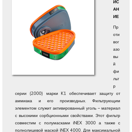
ИС
АН
ИЕ
Пр
оти
вог
азо
вы
й
фи
льт
р
серии (2000) марки K1 обеспечивает защиту от
аммиака и его производных. Фильтрующим
элементом служит активированный уголь – материал
с высокими сорбционными свойствами. Этот фильтр
совместим с полумасками iNEX 3000 а также с
полнолицевой маской iNEX 4000. Для максимальной