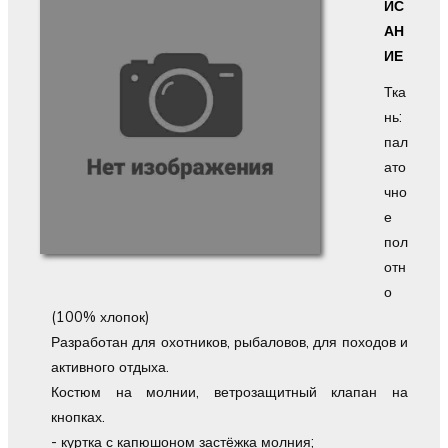
ИС
АН
ИЕ
Тка
нь:
пал
ато
чно
е
пол
отн
о
(100% хлопок)
Разработан для охотников, рыбаловов, для походов и
активного отдыха.
Костюм на молнии, ветрозащитный клапан на
кнопках.
- куртка с капюшоном застёжка молния;