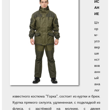
ИС
АН
ИЕ
Шт
ор
м-
усо
вер
ше
нст
вов
анн
ый
ана
лог
известного костюма "Горка", состоит из куртки и брюк.
Куртка прямого силуэта, удлиненная, с подкладкой из
флиса, с застёжкой на молнию, с двумя