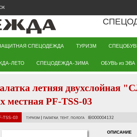
ОК
СПЕЦО
ЗАЩИТНАЯ СПЕЦОДЕЖДА
ТУРИЗМ
СПЕЦОБУВ
ЖДА-ЛЕТО
СПЕЦОДЕЖДА-ЗИМА
ОБУВЬ из ЭВА
алатка летняя двухслойная "
-х местная PF-TSS-03
F-TSS-03
|
IB000004132
ТУРИЗМ
ПАЛАТКИ, ТЕНТ, ПОЛОГА
ОПИСАНИЕ