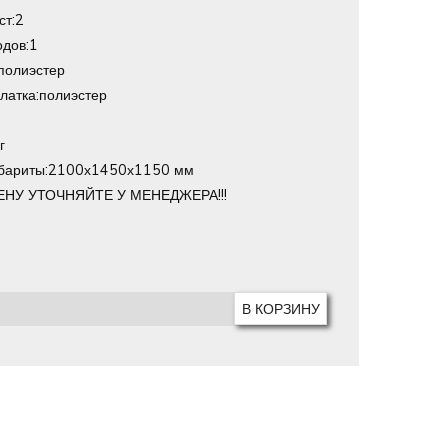
ст:2
одов:1
полиэстер
латка:полиэстер
г
абариты:2100х1450х1150 мм
ЕНУ УТОЧНЯЙТЕ У МЕНЕДЖЕРА!!!