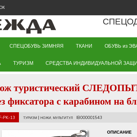
ОК
СПЕЦО
СПЕЦОБУВЬ ЗИМНЯЯ
ТКАНИ
ОБУВЬ из ЭВ
А
ТУРИЗМ
СРЕДСТВА ИНДИВИДУАЛЬНОЙ ЗАЩИ
ож туристический СЛЕДОПЫТ 
ез фиксатора с карабином на б
F-PK-13
|
IB000001543
ТУРИЗМ
НОЖИ, МУЛЬТИТУЛ
ОПИСАНИЕ