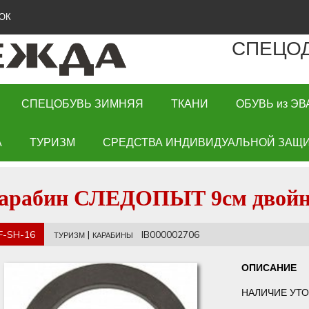
ОК
СПЕЦО
СПЕЦОБУВЬ ЗИМНЯЯ
ТКАНИ
ОБУВЬ из ЭВ
А
ТУРИЗМ
СРЕДСТВА ИНДИВИДУАЛЬНОЙ ЗАЩИ
арабин СЛЕДОПЫТ 9см двойн
F-SH-16
|
IB000002706
ТУРИЗМ
КАРАБИНЫ
ОПИСАНИЕ
НАЛИЧИЕ УТО