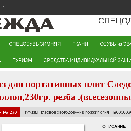
ОК
СПЕЦО
СПЕЦОБУВЬ ЗИМНЯЯ
ТКАНИ
ОБУВЬ из ЭВ
А
ТУРИЗМ
СРЕДСТВА ИНДИВИДУАЛЬНОЙ ЗАЩИ
аз для портативных плит След
аллон,230гр. резба .(всесезонны
F-FG-230
|
IB000003
ТУРИЗМ
ГАЗОВОЕ ОБОРУДОВАНИЕ, РОЗЖИГ ОГНЯ
ОПИСАНИЕ