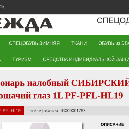
ОК
СПЕЦО
СПЕЦОБУВЬ ЗИМНЯЯ
ТКАНИ
ОБУВЬ из ЭВ
А
ТУРИЗМ
СРЕДСТВА ИНДИВИДУАЛЬНОЙ ЗАЩИ
онарь налобный СИБИРСК
ошачий глаз 1L PF-PFL-HL19
F-PFL-HL19
|
IB000001797
ТУРИЗМ
ФОНАРИ
ОПИСАНИЕ