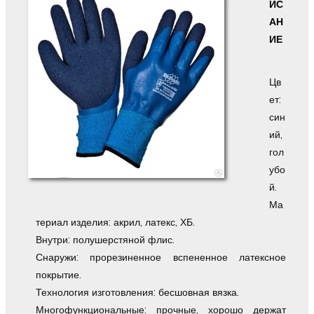
ИС
АН
ИЕ
Цв
ет:
син
ий,
гол
убо
й.
Ма
териал изделия: акрил, латекс, ХБ.
Внутри: полушерстяной флис.
Снаружи: прорезиненное вспененное латексное
покрытие.
Технология изготовления: бесшовная вязка.
Многофункциональные: прочные, хорошо держат