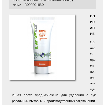
СРЕДСТВА ИНДИВИДУАЛЬНОЙ ЗАЩИТЫ (СИЗ)
IB000001830
КРЕМА
ОП
ИС
АН
ИЕ
Об
лас
ть
при
ме
нен
ия:
очи
ща
ющая паста предназначена для удаления с рук
различных бытовых и производственных загрязнений,