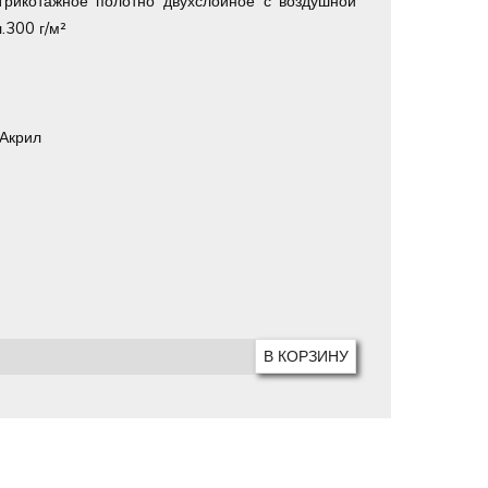
 Трикотажное полотно двухслойное с воздушной
.300 г/м²
 Акрил