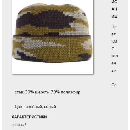
ИС
АН
ИЕ
Цв
ет:
КМ
Ф
зел
ен
ый
Со
став: 30% шерсть, 70% полиэфир
Цвет: зелёный, серый
ХАРАКТЕРИСТИКИ
зеленый