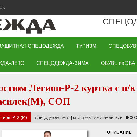
ОК
СПЕЦО
ЗАЩИТНАЯ СПЕЦОДЕЖДА
ТУРИЗМ
СПЕЦОБУВ
ЖДА-ЛЕТО
СПЕЦОДЕЖДА-ЗИМА
ОБУВЬ из ЭВА
остюм Легион-Р-2 куртка с п/к
асилек(М), СОП
егион-Р-2 (М)
|
IB000
СПЕЦОДЕЖДА-ЛЕТО
КОСТЮМЫ РАБОЧИЕ ЛЕТНИЕ
ОПИСАНИЕ