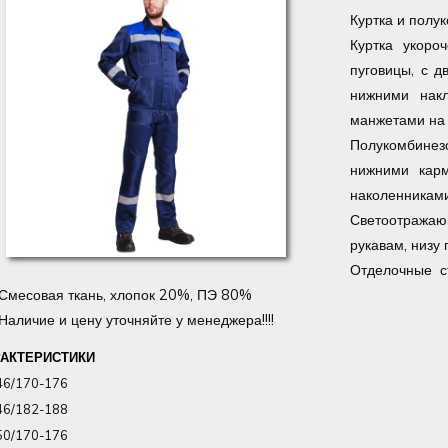
Куртка и полу
Куртка укоро
пуговицы, с 
нижними накл
манжетами на 
Полукомбине
нижними карм
наколенниками
Светоотражающ
рукавам, низу
Отделочные с
Смесовая ткань, хлопок 20%, ПЭ 80%
Наличие и цену уточняйте у менеджера!!!!
РАКТЕРИСТИКИ
46/170-176
46/182-188
50/170-176