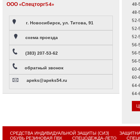
ООО «Спецторг54»
48-
48-
52-
г. Новосибирск, ул. Титова, 91
52-
52-
схема проезда
56-
56-
(383) 207-53-62
56-
обратный звонок
60-
60-
apeks@apeks54.ru
64-
64-
Ц
СРЕДСТВА ИНДИВИДУАЛЬНОЙ ЗАЩИТЫ (СИЗ)
ЗАЩИТН
ОБУВЬ РЕЗИНОВАЯ ПВХ
СПЕЦОДЕЖДА-ЛЕТО
СПЕЦ