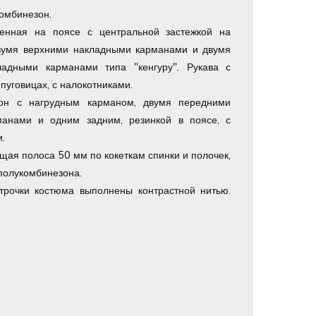
комбинезон.
ченная на поясе с центральной застежкой на
двумя верхними накладными карманами и двумя
адными карманами типа "кенгуру". Рукава с
пуговицах, с налокотниками.
зон с нагрудным карманом, двумя передними
анами и одним задним, резинкой в поясе, с
.
ая полоса 50 мм по кокеткам спинки и полочек,
 полукомбинезона.
трочки костюма выполнены контрастной нитью.