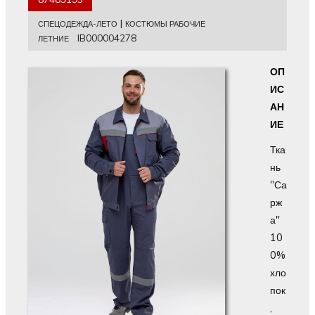
|
СПЕЦОДЕЖДА-ЛЕТО
КОСТЮМЫ РАБОЧИЕ
IB000004278
ЛЕТНИЕ
ОП
ИС
АН
ИЕ
Тка
нь
"Са
рж
а"
10
0%
хло
пок
,