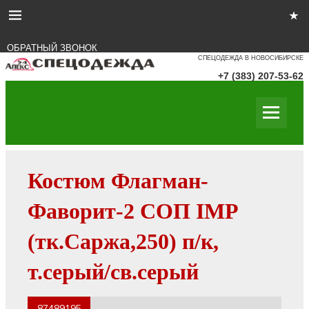
ОБРАТНЫЙ ЗВОНОК
СПЕЦОДЕЖДА В НОВОСИБИРСКЕ
+7 (383) 207-53-62
Костюм Флагман-
Фаворит-2 СОП IMP
(тк.Саржа,250) п/к,
т.серый/св.серый
87489195