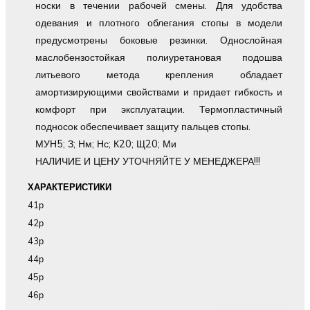
носки в течении рабочей смены. Для удобства
одевания и плотного облегания стопы в модели
предусмотрены боковые резинки. Однослойная
маслобензостойкая полиуретановая подошва
литьевого метода крепления обладает
амортизирующими свойствами и придает гибкость и
комфорт при эксплуатации. Термопластичный
подносок обеспечивает защиту пальцев стопы.
МУН5; З; Нм; Нс; К20; Щ20; Ми
НАЛИЧИЕ И ЦЕНУ УТОЧНЯЙТЕ У МЕНЕДЖЕРА!!!
ХАРАКТЕРИСТИКИ
41р
42р
43р
44р
45р
46р