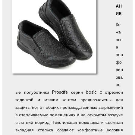
АН
ИЕ
Ко
жа
ны
е
пер
фо
рир
ова
нн
ые полуботинки Prosafe серии basic c отрезной
задинкой и мягким кантом предназначены для
защиты ног от общих производственных загрязнений
в отапливаемых помещениях и на открытом воздухе
в летний период. Текстильная подкладка и съемная
вкладная стелька создают комфортные условия