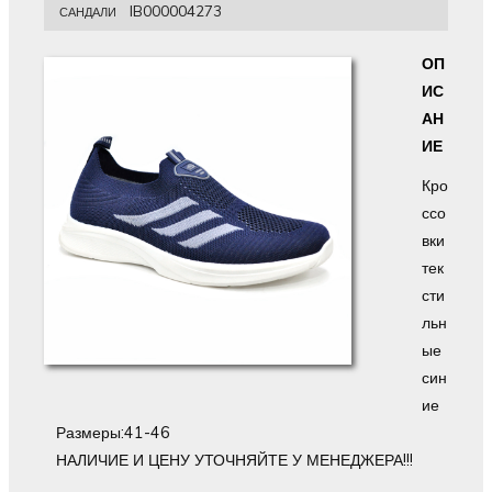
IB000004273
САНДАЛИ
ОП
ИС
АН
ИЕ
Кро
ссо
вки
тек
сти
льн
ые
син
ие
Размеры:41-46
НАЛИЧИЕ И ЦЕНУ УТОЧНЯЙТЕ У МЕНЕДЖЕРА!!!