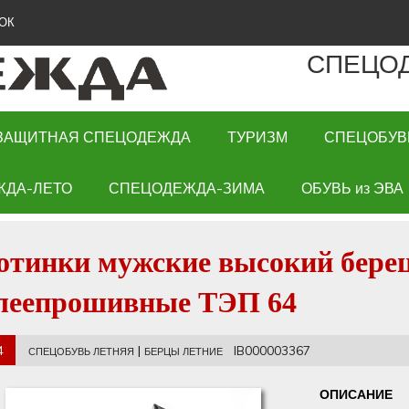
ОК
СПЕЦО
ЗАЩИТНАЯ СПЕЦОДЕЖДА
ТУРИЗМ
СПЕЦОБУВ
ЖДА-ЛЕТО
СПЕЦОДЕЖДА-ЗИМА
ОБУВЬ из ЭВА
отинки мужские высокий берец
леепрошивные ТЭП 64
4
|
IB000003367
СПЕЦОБУВЬ ЛЕТНЯЯ
БЕРЦЫ ЛЕТНИЕ
ОПИСАНИЕ