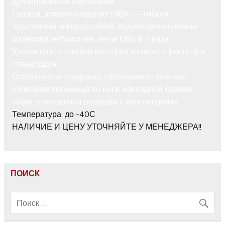
дублированная поролоном.
Галоша: этилвинилацетат (ЭВА) — гибкий,
эластичный, износостойкий, водонепроницаемый
материал, нетоксичен, легче ПВХ в 4 раза.
Утеплитель: съемный вкладыш из меха с фольгой и
спандбодом.
Особенности: шнуровка обеспечивает плотное
облегание голенища по ноге, накладной карман
сбоку, утолщенная подошва с протекторами.
Температура: до -40С
НАЛИЧИЕ И ЦЕНУ УТОЧНЯЙТЕ У МЕНЕДЖЕРА!!
ПОИСК